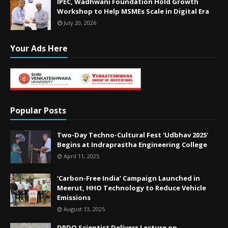
IPEC, Wadhwani Foundation Hold Growth
Workshop to Help MSMEs Scale in Digital Era
July 20, 2026
Your Ads Here
Popular Posts
Two-Day Techno-Cultural Fest 'Udbhav 2025'
Begins at Indraprastha Engineering College
April 11, 2025
‘Carbon-Free India’ Campaign Launched in
Meerut, HHO Technology to Reduce Vehicle
Emissions
August 13, 2025
DRDO Scientist Delivers Lecture on