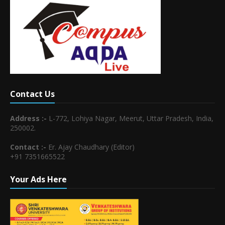
Contact Us
Address :-
L-772, Lohiya Nagar, Meerut, Uttar Pradesh, India,
250002.
Contact :-
Er. Ajay Chaudhary (Editor)
+91 7351665522
Your Ads Here