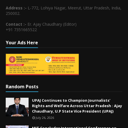
Address :-
L-772, Lohiya Nagar, Meerut, Uttar Pradesh, India,
250002.
Contact :-
Er. Ajay Chaudhary (Editor)
+91 7351665522
Your Ads Here
Random Posts
UPAJ Continues to Champion Journalists'
Rights and Welfare Across Uttar Pradesh : Ajay
Chaudhary, U.P State Vice President (UPAJ)
July 26, 2026
MIT Concludes International Conference on