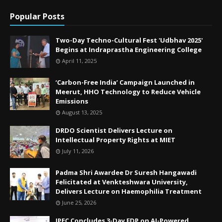
Popular Posts
Two-Day Techno-Cultural Fest 'Udbhav 2025'
Begins at Indraprastha Engineering College
April 11, 2025
‘Carbon-Free India’ Campaign Launched in
Meerut, HHO Technology to Reduce Vehicle
Emissions
August 13, 2025
DRDO Scientist Delivers Lecture on
Intellectual Property Rights at MIET
July 11, 2026
Padma Shri Awardee Dr Suresh Hangawadi
Felicitated at Venkteshwara University,
Delivers Lecture on Haemophilia Treatment
June 25, 2026
IPEC Concludes 3-Day FDP on AI-Powered