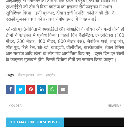
आईआईएमटी गंगानगर की टीम सेमीफाइनल में पहुंची, जबकि वॉलीबॉल में
एमआईईटी की टीम ने विद्या कॉलेज को हराकर सेमीफाइनल में स्थान
सुनिश्चित किया। इसी प्रकार, दीवान इंजीनियरिंग कॉलेज की टीम ने
एसडी मुजफ्फरनगर को हराकर सेमीफाइनल में जगह बनाई।
खो-खो प्रतियोगिता में एमआईईटी और बीआईटी के बॉयज और गर्ल्स दोनों ही
टीमों ने फाइनल में प्रवेश किया। पहले दिन बैडमिंटन, एथलेटिक्स (100
मीटर, 200 मीटर, 400 मीटर, 800 मीटर रेस), जैवलिन थ्रो, हाई जंप,
शॉट पुट, रिले रेस, खो-खो, कबड्डी, वॉलीबॉल, बास्केटबॉल, टेबल टेनिस
और शतरंज आदि खेलों के लीग मैच आयोजित किए गए। दूसरे दिन इन खेलों
के फाइनल मुकाबले होंगे, जिनमें विजेता टीमों का सम्मान किया जाएगा।
Tags:
कैंपस हलचल
मेरठ
राष्ट्रीय
OLDER
NEWER
YOU MAY LIKE THESE POSTS