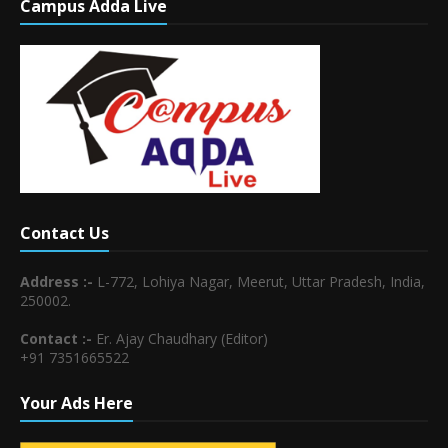
Campus Adda Live
Contact Us
Address :-
L-772, Lohiya Nagar, Meerut, Uttar Pradesh, India,
250002.
Contact :-
Er. Ajay Chaudhary (Editor)
+91 7351665522
Your Ads Here