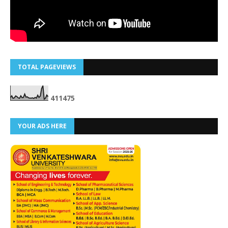
TOTAL PAGEVIEWS
4
1
1
4
7
5
YOUR ADS HERE