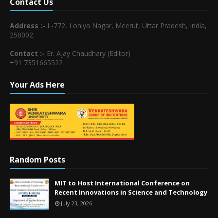
Contact Us
Address :-
L-772, Lohiya Nagar, Meerut, Uttar Pradesh, India,
250002.
Contact :-
Er. Ajay Chaudhary (Editor)
+91 7351665522
Your Ads Here
Random Posts
MIT to Host International Conference on
Recent Innovations in Science and Technology
July 23, 2026