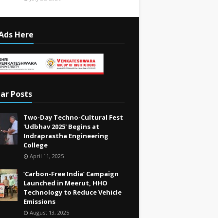
Ads Here
ar Posts
Two-Day Techno-Cultural Fest
'Udbhav 2025' Begins at
Indraprastha Engineering
College
April 11, 2025
‘Carbon-Free India’ Campaign
Launched in Meerut, HHO
Technology to Reduce Vehicle
Emissions
August 13, 2025