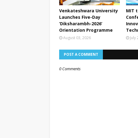
Venkateshwara University
MIT t
Launches Five-Day
Conf
‘Diksharambh-2026’
Innov
Orientation Programme
Tech
August 03, 2026
July
POST A COMMENT
0 Comments