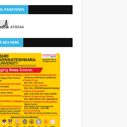
AL PAGEVIEWS
4
1
0
0
4
4
R ADS HERE