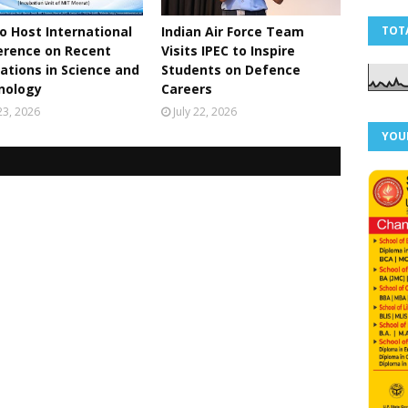
o Host International
Indian Air Force Team
TOT
erence on Recent
Visits IPEC to Inspire
ations in Science and
Students on Defence
nology
Careers
 23, 2026
July 22, 2026
YOU