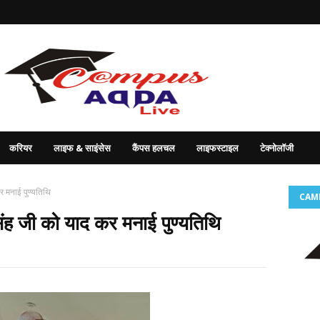
करियर
लाइफ & साइंसेस
कैंपस हलचल
लाइफस्टाइल
टेक्नोलॉजी
र मनाई पुण्यतिथि
CAM
िंह जी को याद कर मनाई पुण्यतिथि