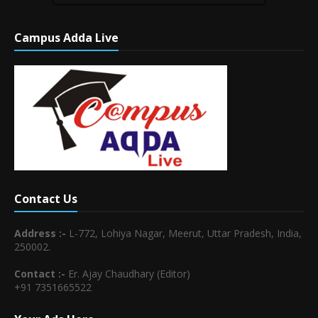
Campus Adda Live
Contact Us
Address :-
L-772, Lohiya Nagar, Meerut, Uttar Pradesh, India,
250002.
Contact :-
Er. Ajay Chaudhary (Editor)
+91 7351665522