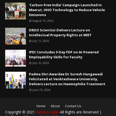
‘Carbon-Free India’ Campaign Launched in
Meerut, HHO Technology to Reduce Vehicle
Emissions
August 13, 2025
DRDO Scientist Delivers Lecture on
Intellectual Property Rights at MIET
July 11, 2026
IPEC Concludes 3-Day FDP on AI-Powered
Employability Skills for Faculty
July 10, 2026
Padma Shri Awardee Dr Suresh Hangawadi
Felicitated at Venkteshwara University,
Delivers Lecture on Haemophilia Treatment
June 25, 2026
Home
About
Contact Us
Copyright © 2021
Campus Adda
All Rights are Reserved |