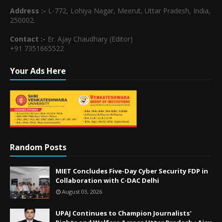
Address :-
L-772, Lohiya Nagar, Meerut, Uttar Pradesh, India,
250002.
Contact :-
Er. Ajay Chaudhary (Editor)
+91 7351665522
Your Ads Here
Random Posts
MIET Concludes Five-Day Cyber Security FDP in
Collaboration with C-DAC Delhi
August 03, 2026
UPAJ Continues to Champion Journalists'