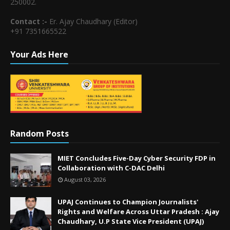
250002.
Contact :-
Er. Ajay Chaudhary (Editor)
+91 7351665522
Your Ads Here
Random Posts
MIET Concludes Five-Day Cyber Security FDP in
Collaboration with C-DAC Delhi
August 03, 2026
UPAJ Continues to Champion Journalists'
Rights and Welfare Across Uttar Pradesh : Ajay
Chaudhary, U.P State Vice President (UPAJ)