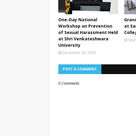
One-Day National
Grand
Workshop on Prevention
at Sa
of Sexual Harassment Held
Colle
at Shri Venkateshwara
Sept
University
December 30, 2025
POST A COMMENT
0 Comments