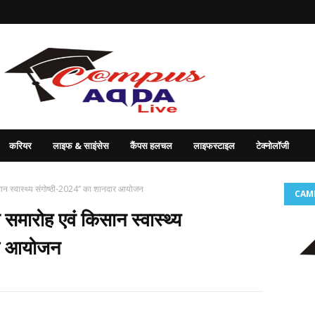
करियर
लाइफ & साइंसेस
कैंपस हलचल
लाइफस्टाइल
टेक्नोलॉजी
 किसान स्वास्थ्य संगोष्ठी-2024‘‘ का शानदार आयोजन
CAM
मान समारोह एवं किसान स्वास्थ्य
ार आयोजन