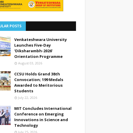
ULAR POSTS
Venkateshwara University
Launches Five-Day
‘Diksharambh-2026’
Orientation Programme
August 03, 2026
CCSU Holds Grand 38th
Convocation; 199 Medals
Awarded to Meritorious
Students
July 22, 2026
MIT Concludes International
Conference on Emerging
Innovations in Science and
Technology
July 25, 2026