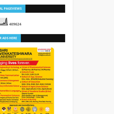
AL PAGEVIEWS
4
0
9
6
2
4
R ADS HERE