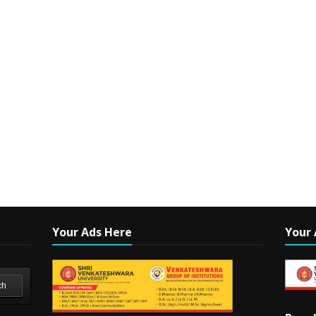
Your Ads Here
Your 
ch