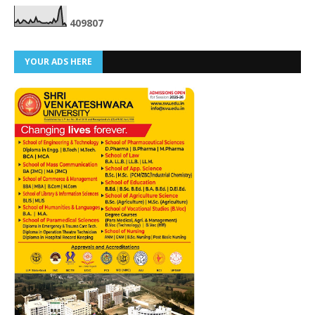
4
0
9
8
0
7
YOUR ADS HERE