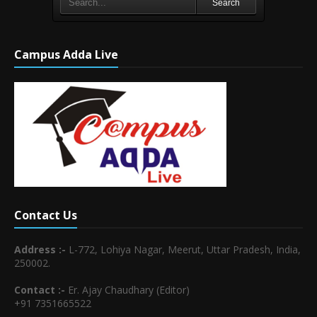
Search
Campus Adda Live
Contact Us
Address :-
L-772, Lohiya Nagar, Meerut, Uttar Pradesh, India,
250002.
Contact :-
Er. Ajay Chaudhary (Editor)
+91 7351665522