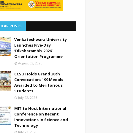
ULAR POSTS
Venkateshwara University
Launches Five-Day
‘Diksharambh-2026’
Orientation Programme
August 03, 2026
CCSU Holds Grand 38th
Convocation; 199 Medals
Awarded to Meritorious
Students
July 22, 2026
MIT to Host International
Conference on Recent
Innovations in Science and
Technology
July 23, 2026