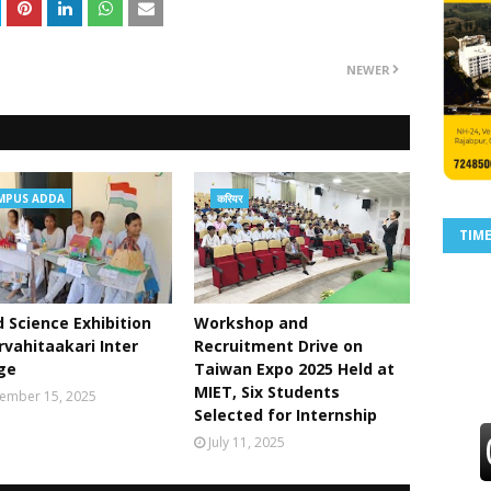
NEWER
MPUS ADDA
करियर
TIM
 Science Exhibition
Workshop and
rvahitaakari Inter
Recruitment Drive on
ge
Taiwan Expo 2025 Held at
MIET, Six Students
ember 15, 2025
Selected for Internship
July 11, 2025