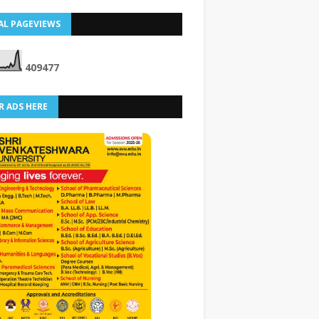
AL PAGEVIEWS
4
0
9
4
7
7
R ADS HERE