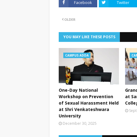
Facebook
Twitter
OLDER
YOU MAY LIKE THESE POSTS
CAMPUS ADDA
CA
One-Day National
Grand
Workshop on Prevention
at Sa
of Sexual Harassment Held
Colle
at Shri Venkateshwara
Sept
University
December 30, 2025