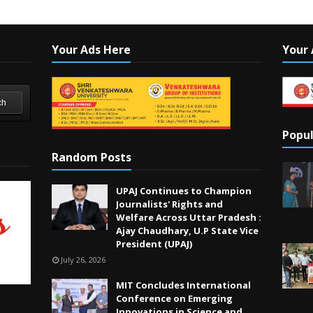
Your Ads Here
Your 
ch
Popul
Random Posts
UPAJ Continues to Champion
Journalists' Rights and
Welfare Across Uttar Pradesh :
Ajay Chaudhary, U.P State Vice
President (UPAJ)
July 26, 2026
MIT Concludes International
Conference on Emerging
Innovations in Science and