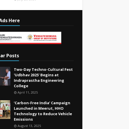
Ads Here
ar Posts
Two-Day Techno-Cultural Fest
'Udbhav 2025' Begins at
Indraprastha Engineering
College
April 11, 2025
‘Carbon-Free India’ Campaign
Launched in Meerut, HHO
Technology to Reduce Vehicle
Emissions
August 13, 2025