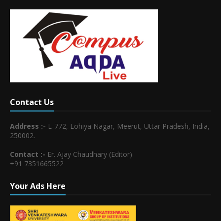
Contact Us
Address :-
L-772, Lohiya Nagar, Meerut, Uttar Pradesh, India,
250002.
Contact :-
Er. Ajay Chaudhary (Editor)
+91 7351665522
Your Ads Here