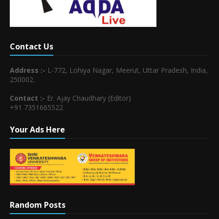
Contact Us
Address :-
L-772, Lohiya Nagar, Meerut, Uttar Pradesh, India,
250002.
Contact :-
Er. Ajay Chaudhary (Editor)
+91 7351665522
Your Ads Here
Random Posts