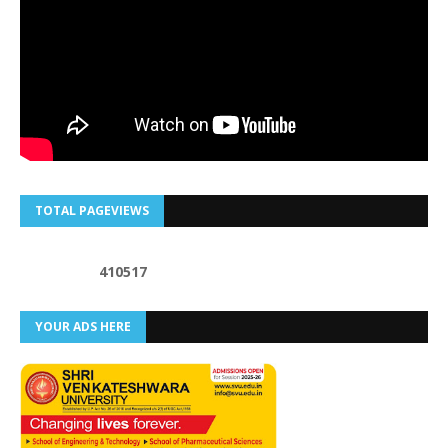
TOTAL PAGEVIEWS
4
1
0
5
1
7
YOUR ADS HERE