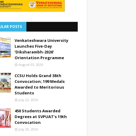
ULAR POSTS
Venkateshwara University
Launches Five-Day
‘Diksharambh-2026’
Orientation Programme
August 03, 2026
CCSU Holds Grand 38th
Convocation; 199 Medals
Awarded to Meritorious
Students
July 22, 2026
450 Students Awarded
Degrees at SVPUAT's 19th
Convocation
July 20, 2026