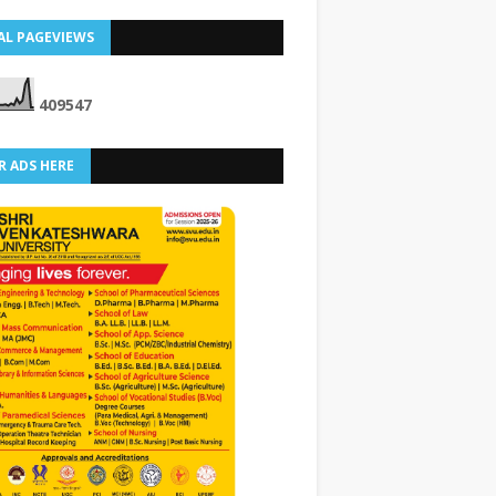
AL PAGEVIEWS
4
0
9
5
4
7
R ADS HERE