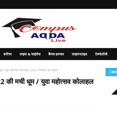
करियर
लाइफ & साइंसेस
कैंपस हलचल
लाइफस्टाइल
टेक्नोलॉजी
 / युवा महोत्सव कोलाहल 2022 में फैशन का तड़का
CAM
 की मची धूम / युवा महोत्सव कोलाहल