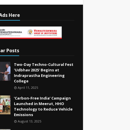
Ads Here
ar Posts
Two-Day Techno-Cultural Fest
'Udbhav 2025' Begins at
Indraprastha Engineering
College
April 11, 2025
‘Carbon-Free India’ Campaign
Launched in Meerut, HHO
Technology to Reduce Vehicle
Emissions
August 13, 2025