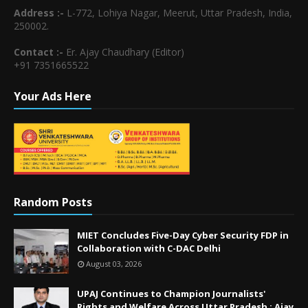
Address :-
L-772, Lohiya Nagar, Meerut, Uttar Pradesh, India,
250002.
Contact :-
Er. Ajay Chaudhary (Editor)
+91 7351665522
Your Ads Here
Random Posts
MIET Concludes Five-Day Cyber Security FDP in
Collaboration with C-DAC Delhi
August 03, 2026
UPAJ Continues to Champion Journalists'
Rights and Welfare Across Uttar Pradesh : Ajay