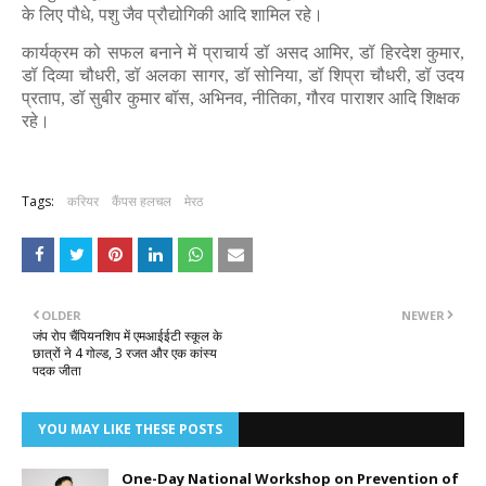
के लिए पौधे, पशु जैव प्रौद्योगिकी आदि शामिल रहे।
कार्यक्रम को सफल बनाने में प्राचार्य डॉ असद आमिर, डॉ हिरदेश कुमार,
डॉ दिव्या चौधरी, डॉ अलका सागर, डॉ सोनिया, डॉ शिप्रा चौधरी, डॉ उदय
प्रताप, डॉ सुबीर कुमार बॉस, अभिनव, नीतिका, गौरव पाराशर आदि शिक्षक
रहे।
Tags:
करियर
कैंपस हलचल
मेरठ
OLDER
NEWER
जंप रोप चैंपियनशिप में एमआईईटी स्कूल के
छात्रों ने 4 गोल्ड, 3 रजत और एक कांस्य
पदक जीता
YOU MAY LIKE THESE POSTS
One-Day National Workshop on Prevention of