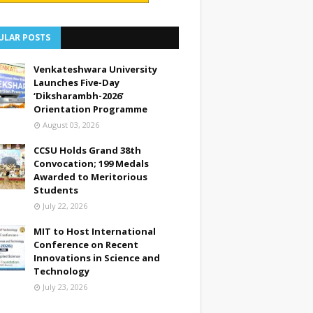
ULAR POSTS
Venkateshwara University
Launches Five-Day
‘Diksharambh-2026’
Orientation Programme
August 03, 2026
CCSU Holds Grand 38th
Convocation; 199 Medals
Awarded to Meritorious
Students
July 22, 2026
MIT to Host International
Conference on Recent
Innovations in Science and
Technology
July 23, 2026