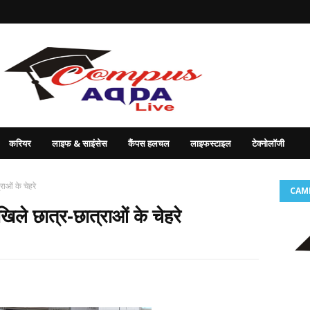
करियर
लाइफ & साइंसेस
कैंपस हलचल
लाइफस्टाइल
टेक्नोलॉजी
ाओं के चेहरे
CAM
िले छात्र-छात्राओं के चेहरे