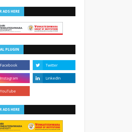
R ADS HERE
AL PLUGIN
R ADS HERE