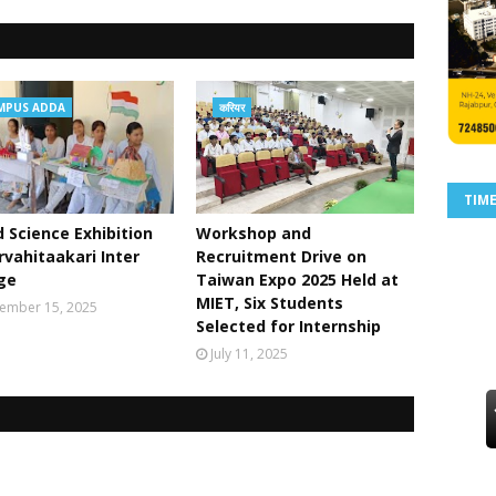
MPUS ADDA
करियर
TIM
 Science Exhibition
Workshop and
rvahitaakari Inter
Recruitment Drive on
ge
Taiwan Expo 2025 Held at
MIET, Six Students
ember 15, 2025
Selected for Internship
July 11, 2025