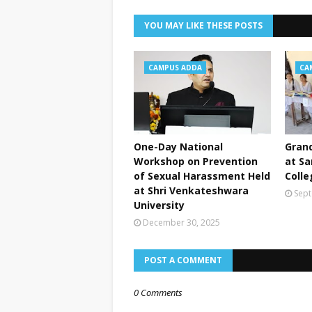
YOU MAY LIKE THESE POSTS
CAMPUS ADDA
CA
One-Day National
Grand
Workshop on Prevention
at Sa
of Sexual Harassment Held
Colle
at Shri Venkateshwara
Sept
University
December 30, 2025
POST A COMMENT
0 Comments