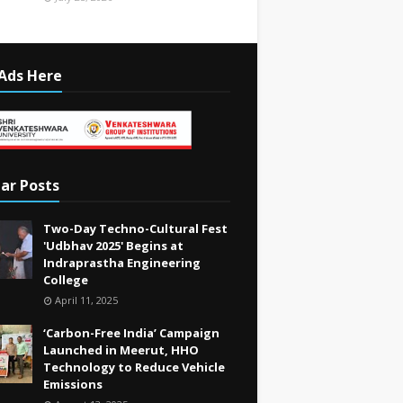
Ads Here
ar Posts
Two-Day Techno-Cultural Fest
'Udbhav 2025' Begins at
Indraprastha Engineering
College
April 11, 2025
‘Carbon-Free India’ Campaign
Launched in Meerut, HHO
Technology to Reduce Vehicle
Emissions