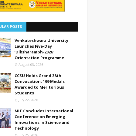
ULAR POSTS
Venkateshwara University
Launches Five-Day
‘Diksharambh-2026’
Orientation Programme
August 03, 2026
CCSU Holds Grand 38th
Convocation; 199 Medals
Awarded to Meritorious
Students
July 22, 2026
MIT Concludes International
Conference on Emerging
Innovations in Science and
Technology
July 25, 2026