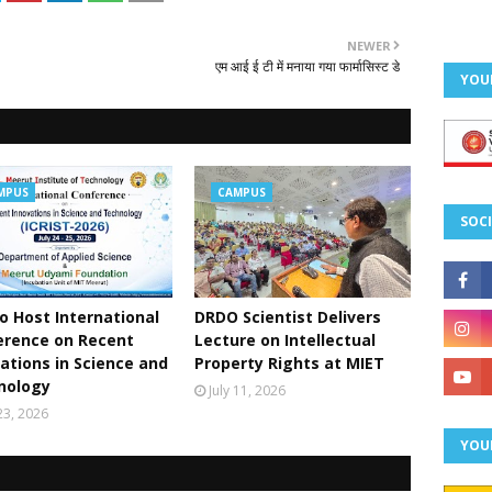
NEWER
एम आई ई टी में मनाया गया फार्मासिस्ट डे
YOU
MPUS
CAMPUS
SOCI
o Host International
DRDO Scientist Delivers
erence on Recent
Lecture on Intellectual
ations in Science and
Property Rights at MIET
nology
July 11, 2026
 23, 2026
YOU