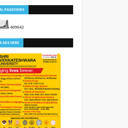
AL PAGEVIEWS
4
0
9
6
4
2
R ADS HERE